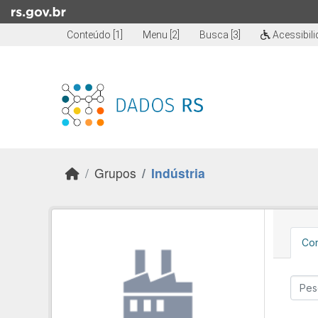
Skip to main content
Conteúdo [1]
Menu [2]
Busca [3]
Acessibil
Grupos
Indústria
Con