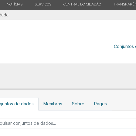
ESTADO
ESTADO
ESTADO
ESTADO
NOTÍCIAS
SERVIÇOS
CENTRAL DO CIDADÃO
TRANSPARÊN
idade
Conjuntos
juntos de dados
Membros
Sobre
Pages