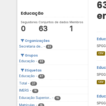
6
e
Educação
Seguidores
Conjuntos de dados
Membros
0
63
1
Educ
Organizações
SPGG 
Secretaria de...
-
63
CSV
Grupos
Educação
-
63
Educ
Etiquetas
SPGG 
Educação
-
47
CSV
Total
-
27
IMERS
-
16
Educ
Educação Superior...
-
15
SPGG 
Matrículas
-
15