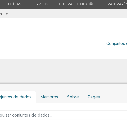
ESTADO
ESTADO
ESTADO
ESTADO
NOTÍCIAS
SERVIÇOS
CENTRAL DO CIDADÃO
TRANSPARÊN
idade
Conjuntos
juntos de dados
Membros
Sobre
Pages