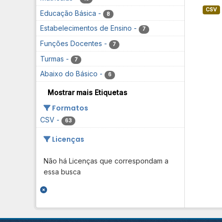
CSV
Educação Básica
-
8
Estabelecimentos de Ensino
-
7
Funções Docentes
-
7
Turmas
-
7
Abaixo do Básico
-
6
Mostrar mais Etiquetas
Formatos
CSV
-
63
Licenças
Não há Licenças que correspondam a
essa busca