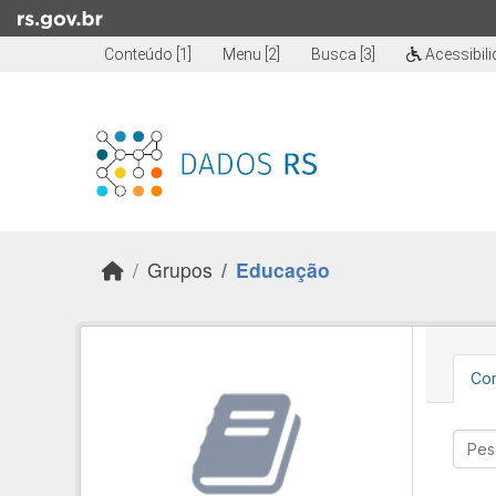
Skip to main content
Conteúdo [1]
Menu [2]
Busca [3]
Acessibil
Grupos
Educação
Con