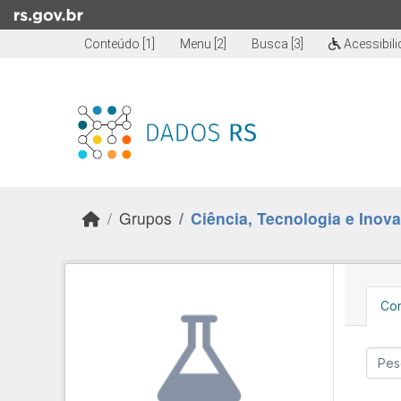
Skip to main content
Conteúdo [1]
Menu [2]
Busca [3]
Acessibil
Grupos
Ciência, Tecnologia e Inov
Con