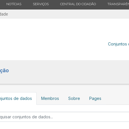
ESTADO
ESTADO
ESTADO
ESTADO
NOTÍCIAS
SERVIÇOS
CENTRAL DO CIDADÃO
TRANSPARÊN
idade
Conjuntos
ação
juntos de dados
Membros
Sobre
Pages