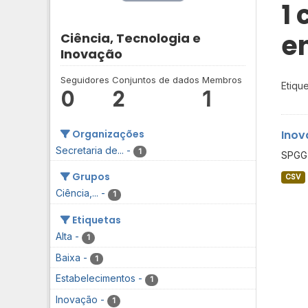
1
e
Ciência, Tecnologia e
Inovação
Seguidores
Conjuntos de dados
Membros
Etique
0
2
1
Organizações
Inov
Secretaria de...
-
1
SPGG 
Grupos
CSV
Ciência,...
-
1
Etiquetas
Alta
-
1
Baixa
-
1
Estabelecimentos
-
1
Inovação
-
1