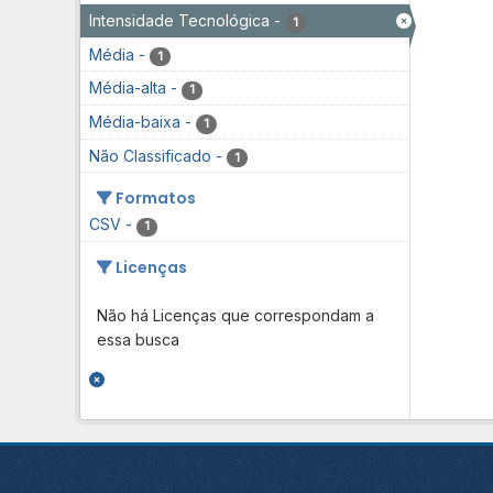
Intensidade Tecnológica
-
1
Média
-
1
Média-alta
-
1
Média-baixa
-
1
Não Classificado
-
1
Formatos
CSV
-
1
Licenças
Não há Licenças que correspondam a
essa busca