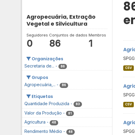
8
e
Agropecuária, Extração
Vegetal e Silvicultura
Seguidores
Conjuntos de dados
Membros
0
86
1
Agri
Organizações
SPGG 
Secretaria de...
-
86
CSV
Grupos
Agropecuária,...
-
Agri
86
SPGG 
Etiquetas
Quantidade Produzida
-
83
CSV
Valor da Produção
-
81
Agri
Agricultura
-
48
SPGG 
Rendimento Médio
-
48