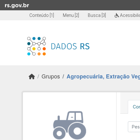
Skip to main content
Conteúdo [1]
Menu [2]
Busca [3]
Acessibil
Grupos
Agropecuária, Extração Vege
Con