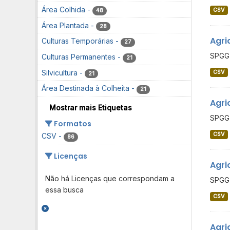
Área Colhida
-
CSV
48
Área Plantada
-
28
Agri
Culturas Temporárias
-
27
SPGG 
Culturas Permanentes
-
21
Silvicultura
-
CSV
21
Área Destinada à Colheita
-
21
Agri
Mostrar mais Etiquetas
SPGG 
Formatos
CSV
CSV
-
86
Licenças
Agri
Não há Licenças que correspondam a
SPGG 
essa busca
CSV
Agri