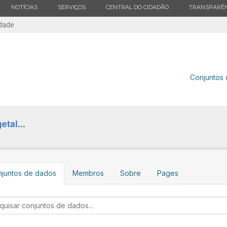
ESTADO
ESTADO
ESTADO
ESTADO
NOTÍCIAS
SERVIÇOS
CENTRAL DO CIDADÃO
TRANSPARÊN
idade
Conjuntos
tal...
juntos de dados
Membros
Sobre
Pages