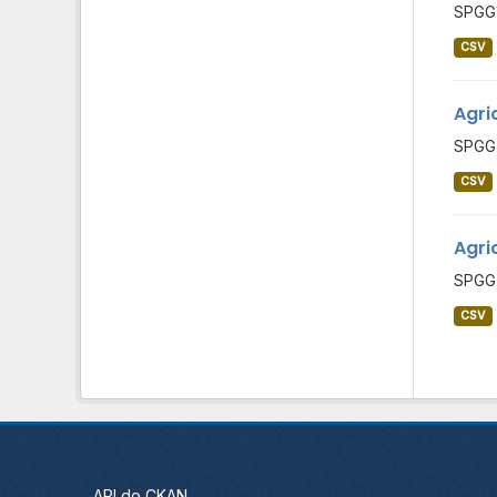
SPGG 
CSV
Agri
SPGG 
CSV
Agri
SPGG 
CSV
API do CKAN