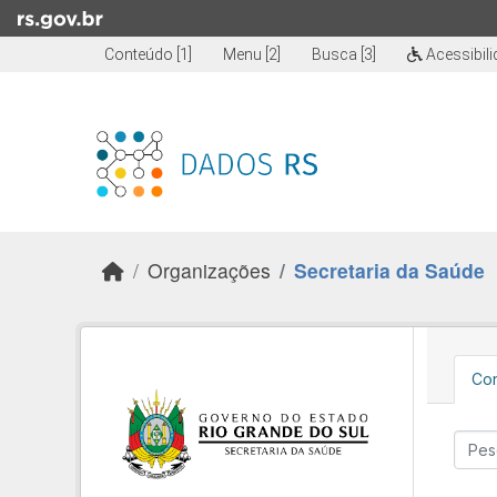
Skip to main content
Conteúdo [1]
Menu [2]
Busca [3]
Acessibil
Organizações
Secretaria da Saúde
Con