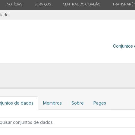
ESTADO
ESTADO
ESTADO
ESTADO
NOTÍCIAS
SERVIÇOS
CENTRAL DO CIDADÃO
TRANSPARÊN
idade
Conjuntos
juntos de dados
Membros
Sobre
Pages