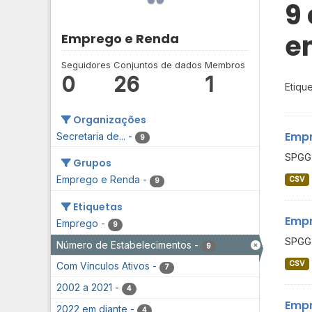
9
e
Emprego e Renda
Seguidores
Conjuntos de dados
Membros
0
26
1
Etique
Organizações
Empr
Secretaria de...
-
9
SPGG 
Grupos
Emprego e Renda
-
CSV
9
Etiquetas
Empr
Emprego
-
9
SPGG 
Número de Estabelecimentos
-
9
CSV
Com Vínculos Ativos
-
7
2002 a 2021
-
4
Empr
2022 em diante
-
4