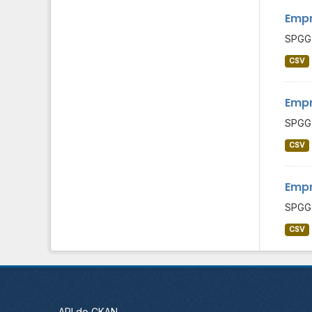
Empr
SPGG 
CSV
Empr
SPGG 
CSV
Empr
SPGG 
CSV
API do CKAN