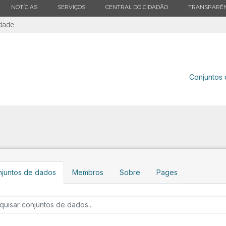
ESTADO
ESTADO
ESTADO
ESTADO
NOTÍCIAS
SERVIÇOS
CENTRAL DO CIDADÃO
TRANSPARÊN
idade
Conjuntos
juntos de dados
Membros
Sobre
Pages