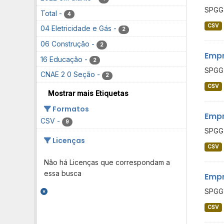
SPGG 
Total
-
4
CSV
04 Eletricidade e Gás
-
2
06 Construção
-
2
Empr
16 Educação
-
2
SPGG 
CNAE 2 0 Seção
-
2
CSV
Mostrar mais Etiquetas
Formatos
Empr
CSV
-
9
SPGG 
Licenças
CSV
Não há Licenças que correspondam a
essa busca
Empr
SPGG 
CSV