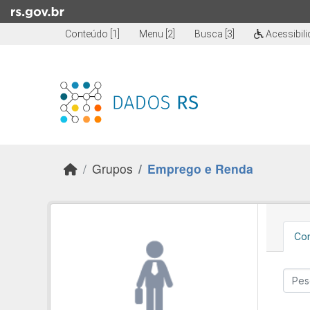
Skip to main content
Conteúdo [1]
Menu [2]
Busca [3]
Acessibil
Grupos
Emprego e Renda
Con