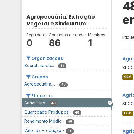
4
e
Agropecuária, Extração
Vegetal e Silvicultura
Seguidores
Conjuntos de dados
Membros
Etique
0
86
1
Organizações
Agri
Secretaria de...
-
48
SPGG 
Grupos
CSV
Agropecuária,...
-
48
Agri
Etiquetas
Agricultura
-
SPGG 
48
Quantidade Produzida
-
48
CSV
Rendimento Médio
-
48
Agri
Valor da Produção
-
48