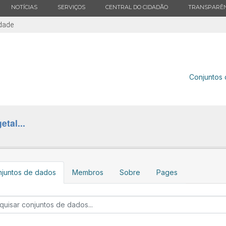
ESTADO
ESTADO
ESTADO
ESTADO
NOTÍCIAS
SERVIÇOS
CENTRAL DO CIDADÃO
TRANSPARÊN
idade
Conjuntos
tal...
juntos de dados
Membros
Sobre
Pages