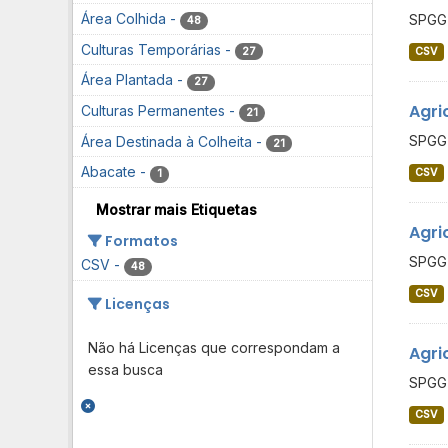
Área Colhida
-
SPGG 
48
Culturas Temporárias
-
27
CSV
Área Plantada
-
27
Agri
Culturas Permanentes
-
21
SPGG 
Área Destinada à Colheita
-
21
Abacate
-
CSV
1
Mostrar mais Etiquetas
Agri
Formatos
SPGG 
CSV
-
48
CSV
Licenças
Não há Licenças que correspondam a
Agri
essa busca
SPGG 
CSV