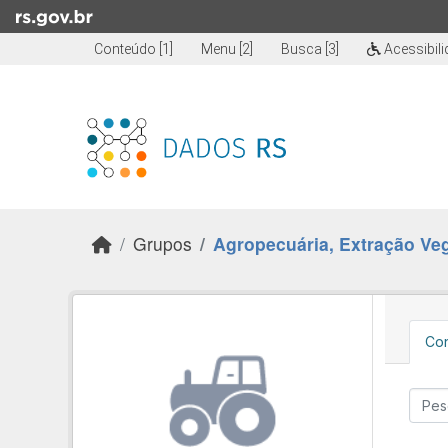
Skip to main content
Conteúdo [1]
Menu [2]
Busca [3]
Acessibil
Grupos
Agropecuária, Extração Vege
Con