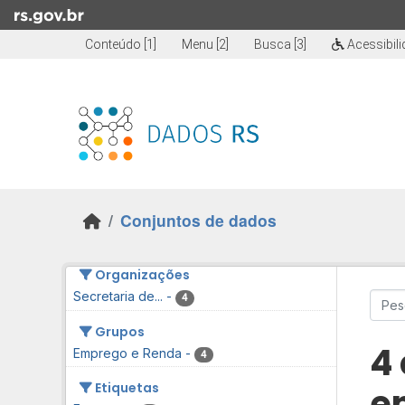
Skip to main content
Conteúdo [1]
Menu [2]
Busca [3]
Acessibil
Conjuntos de dados
Organizações
Secretaria de...
-
4
Grupos
4
Emprego e Renda
-
4
Etiquetas
e