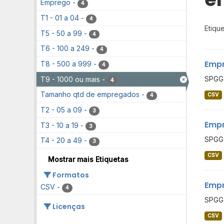
Emprego
-
4
T1 - 01 a 04
-
4
Etique
T5 - 50 a 99
-
4
T6 - 100 a 249
-
4
Empr
T8 - 500 a 999
-
4
SPGG 
T9 - 1000 ou mais
-
4
Tamanho qtd de empregados
-
CSV
4
T2 - 05 a 09
-
3
Empr
T3 - 10 a 19
-
3
SPGG 
T4 - 20 a 49
-
3
CSV
Mostrar mais Etiquetas
Formatos
Empr
CSV
-
4
SPGG 
Licenças
CSV