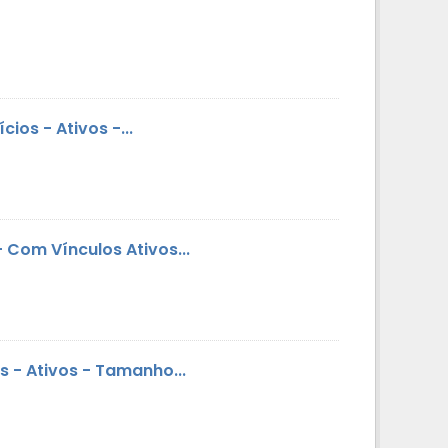
os - Ativos -...
Com Vínculos Ativos...
 - Ativos - Tamanho...