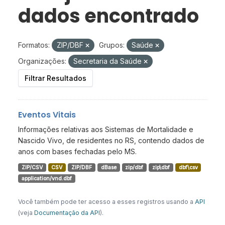
dados encontrado
Formatos:
ZIP/DBF
Grupos:
Saúde
Organizações:
Secretaria da Saúde
Filtrar Resultados
Eventos Vitais
Informações relativas aos Sistemas de Mortalidade e
Nascido Vivo, de residentes no RS, contendo dados de
anos com bases fechadas pelo MS.
ZIP/CSV
CSV
ZIP/DBF
dBase
zip/dbf
zip\dbf
dbf\csv
application/vnd.dbf
Você também pode ter acesso a esses registros usando a
API
(veja
Documentação da API
).