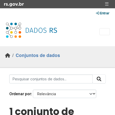
Skip to main content
☰
Entrar
Conjuntos de dados
Ordenar por
1 conjunto de