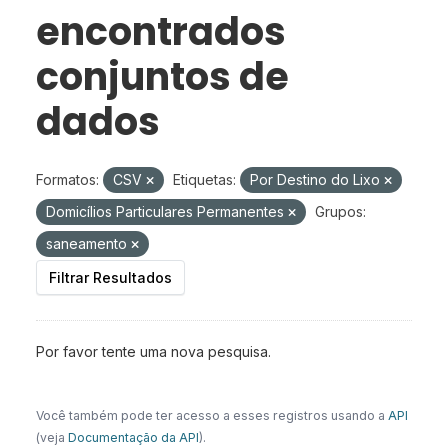
encontrados
conjuntos de
dados
Formatos:
CSV
Etiquetas:
Por Destino do Lixo
Domicílios Particulares Permanentes
Grupos:
saneamento
Filtrar Resultados
Por favor tente uma nova pesquisa.
Você também pode ter acesso a esses registros usando a
API
(veja
Documentação da API
).