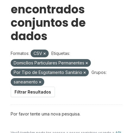
encontrados
conjuntos de
dados
Formatos:
CSV
Etiquetas:
Domicílios Particulares Permanentes
Por Tipo de Esgotamento Sanitário
Grupos:
saneamento
Filtrar Resultados
Por favor tente uma nova pesquisa.
Você também pode ter acesso a esses registros usando a
API