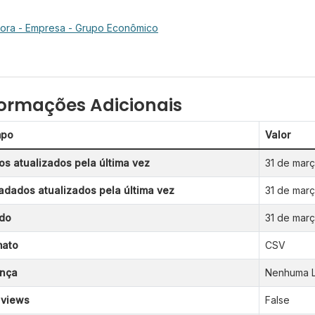
dora - Empresa - Grupo Econômico
formações Adicionais
po
Valor
s atualizados pela última vez
31 de mar
dados atualizados pela última vez
31 de mar
ado
31 de mar
mato
CSV
ença
Nenhuma L
 views
False