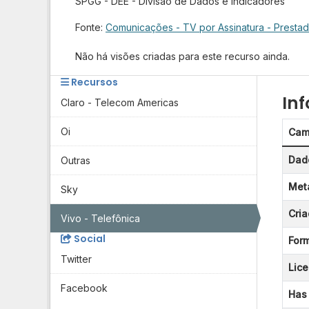
SPGG - DEE - Divisão de Dados e Indicadores
Fonte:
Comunicações - TV por Assinatura - Presta
Não há visões criadas para este recurso ainda.
Recursos
In
Claro - Telecom Americas
Oi
Cam
Dado
Outras
Meta
Sky
Cri
Vivo - Telefônica
Social
For
Twitter
Lic
Facebook
Has