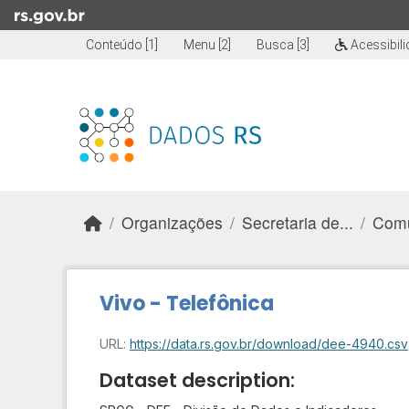
Skip to main content
Conteúdo [1]
Menu [2]
Busca [3]
Acessibil
Organizações
Secretaria de...
Comu
Vivo - Telefônica
URL:
https://data.rs.gov.br/download/dee-4940.csv
Dataset description: