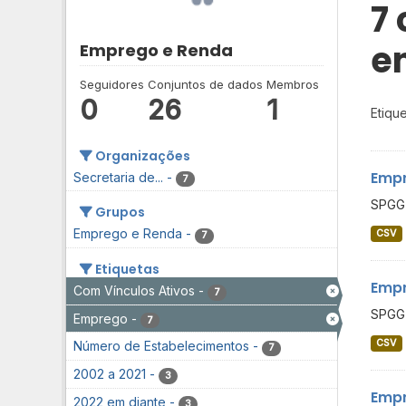
7
e
Emprego e Renda
Seguidores
Conjuntos de dados
Membros
0
26
1
Etique
Organizações
Empr
Secretaria de...
-
7
SPGG 
Grupos
Emprego e Renda
-
CSV
7
Etiquetas
Empr
Com Vínculos Ativos
-
7
SPGG 
Emprego
-
7
CSV
Número de Estabelecimentos
-
7
2002 a 2021
-
3
Empr
2022 em diante
-
3