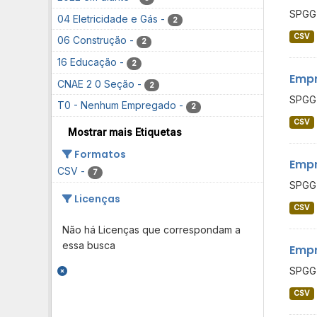
SPGG 
04 Eletricidade e Gás
-
2
CSV
06 Construção
-
2
16 Educação
-
2
Empr
CNAE 2 0 Seção
-
2
SPGG 
T0 - Nenhum Empregado
-
2
CSV
Mostrar mais Etiquetas
Formatos
Empr
CSV
-
7
SPGG 
Licenças
CSV
Não há Licenças que correspondam a
essa busca
Empr
SPGG 
CSV