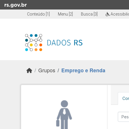
Skip to main content
Conteúdo [1]
Menu [2]
Busca [3]
Acessibil
Grupos
Emprego e Renda
Con