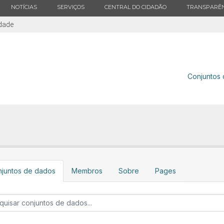
ESTADO
ESTADO
ESTADO
ESTADO
NOTÍCIAS
SERVIÇOS
CENTRAL DO CIDADÃO
TRANSPARÊN
idade
Conjuntos
juntos de dados
Membros
Sobre
Pages