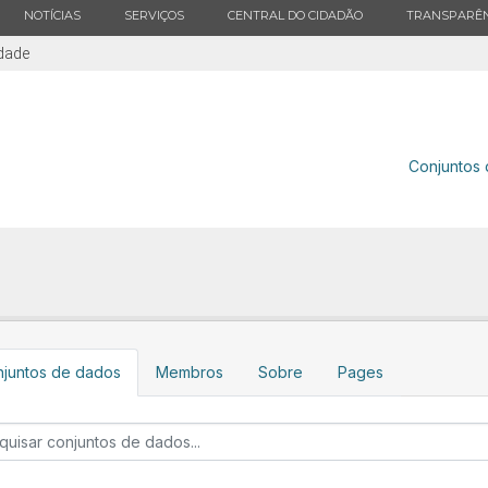
ESTADO
ESTADO
ESTADO
ESTADO
NOTÍCIAS
SERVIÇOS
CENTRAL DO CIDADÃO
TRANSPARÊN
idade
Conjuntos
juntos de dados
Membros
Sobre
Pages