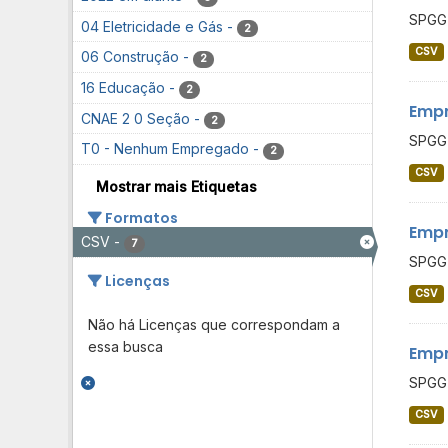
SPGG 
04 Eletricidade e Gás
-
2
CSV
06 Construção
-
2
16 Educação
-
2
Empr
CNAE 2 0 Seção
-
2
SPGG 
T0 - Nenhum Empregado
-
2
CSV
Mostrar mais Etiquetas
Formatos
Empr
CSV
-
7
SPGG 
Licenças
CSV
Não há Licenças que correspondam a
essa busca
Empr
SPGG 
CSV