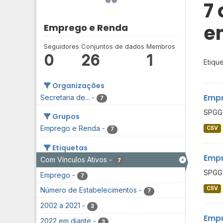
7
e
Emprego e Renda
Seguidores
Conjuntos de dados
Membros
0
26
1
Etique
Organizações
Empr
Secretaria de...
-
7
SPGG 
Grupos
Emprego e Renda
-
CSV
7
Etiquetas
Empr
Com Vínculos Ativos
-
7
SPGG 
Emprego
-
7
CSV
Número de Estabelecimentos
-
7
2002 a 2021
-
3
Empr
2022 em diante
-
3