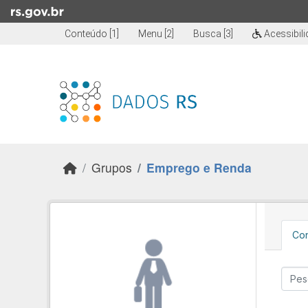
Skip to main content
Conteúdo [1]
Menu [2]
Busca [3]
Acessibil
Grupos
Emprego e Renda
Con