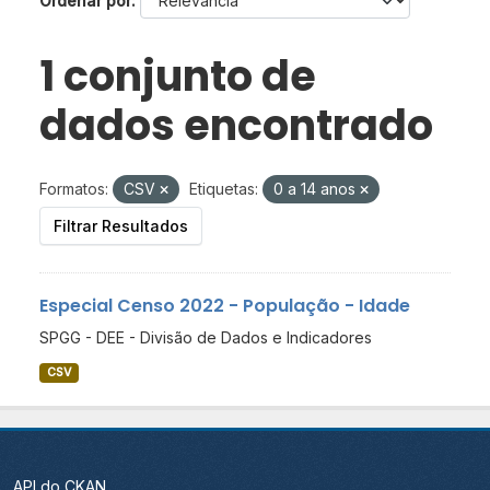
Ordenar por
1 conjunto de
dados encontrado
Formatos:
CSV
Etiquetas:
0 a 14 anos
Filtrar Resultados
Especial Censo 2022 - População - Idade
SPGG - DEE - Divisão de Dados e Indicadores
CSV
API do CKAN