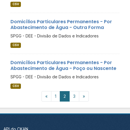
CSV
Domicílios Particulares Permanentes - Por
Abastecimento de Água - Outra Forma
SPGG - DEE - Divisão de Dados e Indicadores
CSV
Domicílios Particulares Permanentes - Por
Abastecimento de Água - Poço ou Nascente
SPGG - DEE - Divisão de Dados e Indicadores
CSV
«
1
2
3
»
API do CKAN