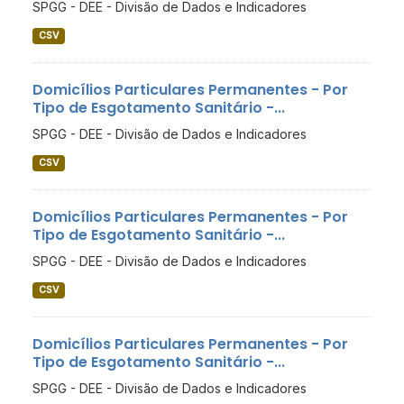
SPGG - DEE - Divisão de Dados e Indicadores
CSV
Domicílios Particulares Permanentes - Por
Tipo de Esgotamento Sanitário -...
SPGG - DEE - Divisão de Dados e Indicadores
CSV
Domicílios Particulares Permanentes - Por
Tipo de Esgotamento Sanitário -...
SPGG - DEE - Divisão de Dados e Indicadores
CSV
Domicílios Particulares Permanentes - Por
Tipo de Esgotamento Sanitário -...
SPGG - DEE - Divisão de Dados e Indicadores