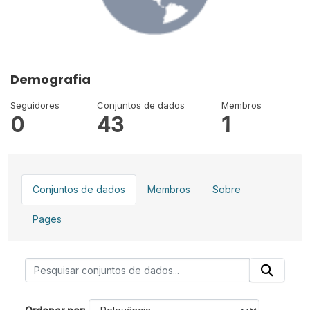
Demografia
Seguidores
Conjuntos de dados
Membros
0
43
1
Conjuntos de dados
Membros
Sobre
Pages