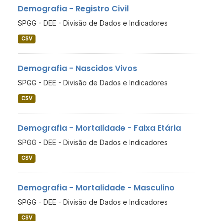
Demografia - Registro Civil
SPGG - DEE - Divisão de Dados e Indicadores
CSV
Demografia - Nascidos Vivos
SPGG - DEE - Divisão de Dados e Indicadores
CSV
Demografia - Mortalidade - Faixa Etária
SPGG - DEE - Divisão de Dados e Indicadores
CSV
Demografia - Mortalidade - Masculino
SPGG - DEE - Divisão de Dados e Indicadores
CSV