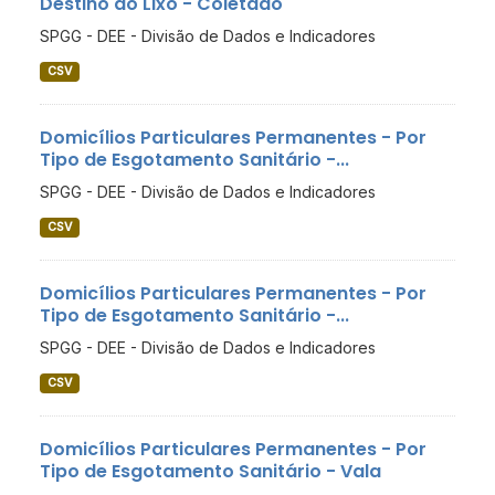
Destino do Lixo - Coletado
SPGG - DEE - Divisão de Dados e Indicadores
CSV
Domicílios Particulares Permanentes - Por
Tipo de Esgotamento Sanitário -...
SPGG - DEE - Divisão de Dados e Indicadores
CSV
Domicílios Particulares Permanentes - Por
Tipo de Esgotamento Sanitário -...
SPGG - DEE - Divisão de Dados e Indicadores
CSV
Domicílios Particulares Permanentes - Por
Tipo de Esgotamento Sanitário - Vala