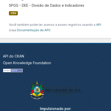
SPGG - DEE - Divisão de Dados e Indicadores
CSV
Você também pode ter acesso a esses registros usando a
API
(veja
Documentação da API
).
API do CKAN
Open Knowledge Foundation
Impulsionado por: