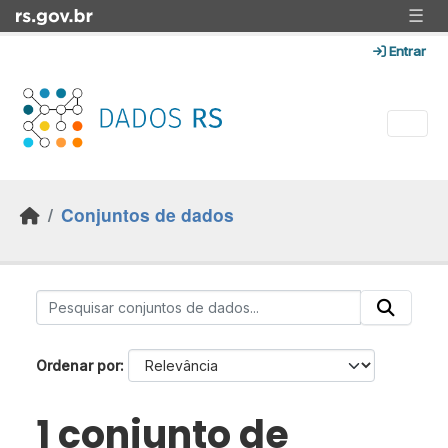
Skip to main content
☰
Entrar
Conjuntos de dados
Ordenar por
1 conjunto de