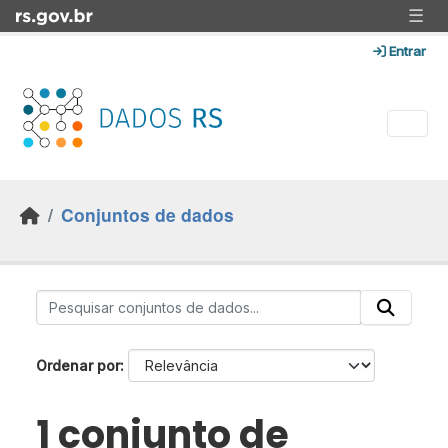
Skip to main content
☰
Entrar
Conjuntos de dados
Ordenar por
1 conjunto de