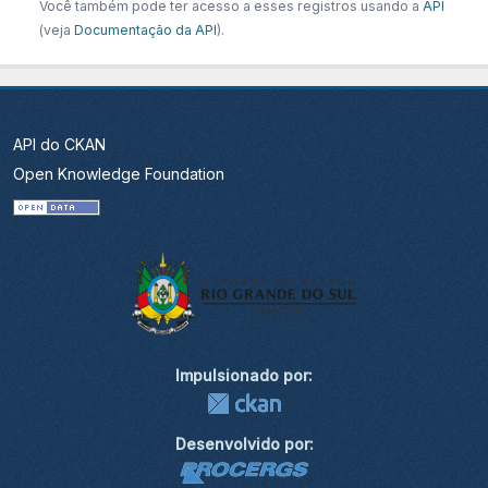
Você também pode ter acesso a esses registros usando a
API
(veja
Documentação da API
).
API do CKAN
Open Knowledge Foundation
Impulsionado por:
Desenvolvido por: