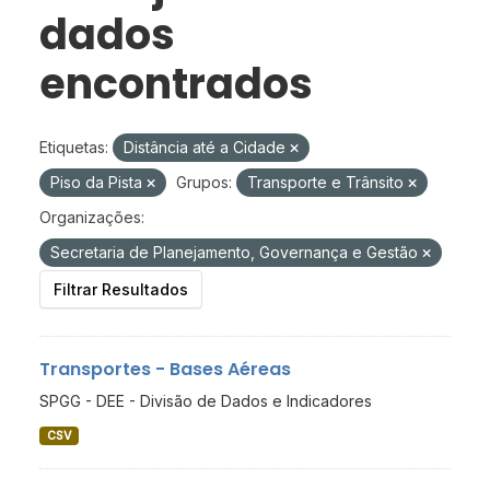
dados
encontrados
Etiquetas:
Distância até a Cidade
Piso da Pista
Grupos:
Transporte e Trânsito
Organizações:
Secretaria de Planejamento, Governança e Gestão
Filtrar Resultados
Transportes - Bases Aéreas
SPGG - DEE - Divisão de Dados e Indicadores
CSV