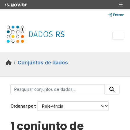
Skip to main content
☰
Entrar
Conjuntos de dados
Ordenar por
1 conjunto de