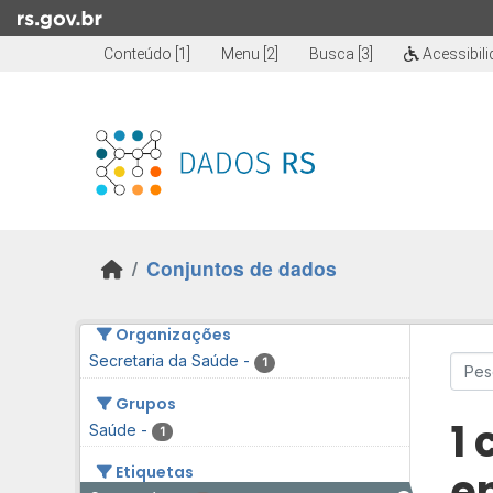
Skip to main content
Conteúdo [1]
Menu [2]
Busca [3]
Acessibil
Conjuntos de dados
Organizações
Secretaria da Saúde
-
1
Grupos
1
Saúde
-
1
Etiquetas
e