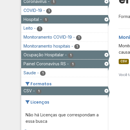
Coronavírus
-
1
COVID-19
-
1
Forma
Hospital
-
1
Leito
-
1
Moni
Monitoramento COVID-19
-
1
Monit
Monitoramento hospitais
-
1
causa
Ocupação Hospitalar
-
1
CSV
Painel Coronavírus RS
-
1
Saude
-
1
Você t
Formatos
CSV
-
1
Licenças
Não há Licenças que correspondam a
essa busca