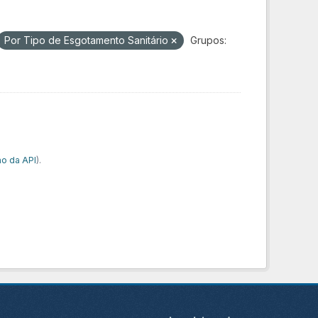
Por Tipo de Esgotamento Sanitário
Grupos:
o da API
).