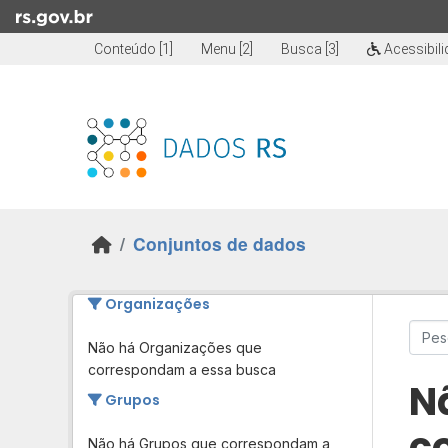
Skip to main content
Conteúdo [1]
Menu [2]
Busca [3]
Acessibil
Conjuntos de dados
Organizações
Não há Organizações que
correspondam a essa busca
N
Grupos
c
Não há Grupos que correspondam a