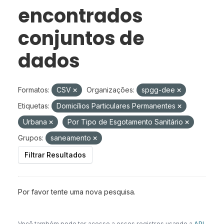
encontrados
conjuntos de
dados
Formatos:
CSV
Organizações:
spgg-dee
Etiquetas:
Domicílios Particulares Permanentes
Urbana
Por Tipo de Esgotamento Sanitário
Grupos:
saneamento
Filtrar Resultados
Por favor tente uma nova pesquisa.
Você também pode ter acesso a esses registros usando a
API