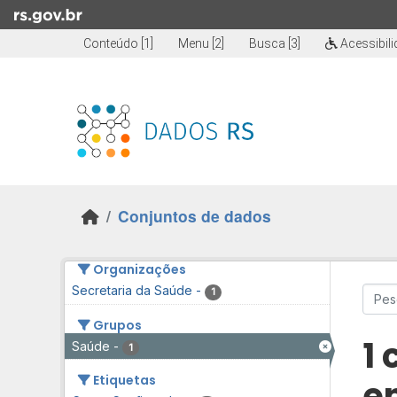
Skip to main content
Conteúdo [1]
Menu [2]
Busca [3]
Acessibil
Conjuntos de dados
Organizações
Secretaria da Saúde
-
1
Grupos
1
Saúde
-
1
Etiquetas
e