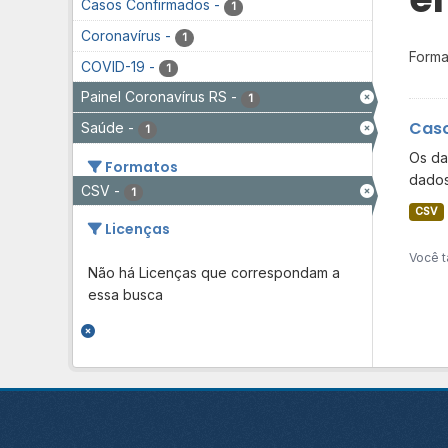
Casos Confirmados
-
1
Coronavírus
-
1
Forma
COVID-19
-
1
Painel Coronavírus RS
-
1
Caso
Saúde
-
1
Os da
Formatos
dados
CSV
-
1
CSV
Licenças
Você t
Não há Licenças que correspondam a
essa busca