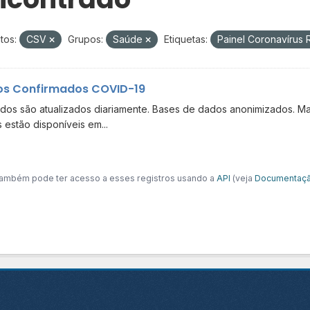
tos:
CSV
Grupos:
Saúde
Etiquetas:
Painel Coronavírus
s Confirmados COVID-19
dos são atualizados diariamente. Bases de dados anonimizados. Ma
 estão disponíveis em...
ambém pode ter acesso a esses registros usando a
API
(veja
Documentaçã