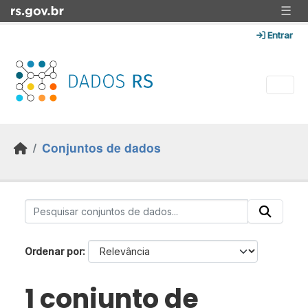
Skip to main content
☰
Entrar
Conjuntos de dados
Ordenar por
1 conjunto de