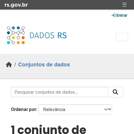
Skip to main content
☰
Entrar
Conjuntos de dados
Ordenar por
1 conjunto de