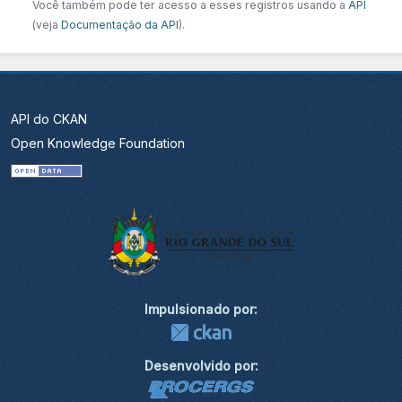
Você também pode ter acesso a esses registros usando a
API
(veja
Documentação da API
).
API do CKAN
Open Knowledge Foundation
Impulsionado por:
Desenvolvido por: