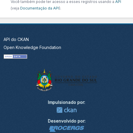
Você também pode ter acesso a esses registros usando a
API
(veja
Documentação da API
).
API do CKAN
Open Knowledge Foundation
Impulsionado por:
Desenvolvido por: