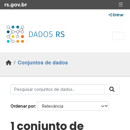
Skip to main content
☰
Entrar
Conjuntos de dados
Ordenar por
1 conjunto de