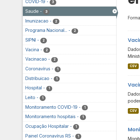
COVID-19
-
3
Saude
-
3
Forma
Imunizacao
-
2
Programa Nacional...
-
2
Vaci
SIPNI
-
2
Dados
Vacina
-
2
Minis
Vacinacao
-
2
CSV
Coronavírus
-
1
Distribuicao
-
1
Vaci
Hospital
-
1
Dados
Leito
-
1
poden
Monitoramento COVID-19
-
1
CSV
Monitoramento hospitais
-
1
Ocupação Hospitalar
-
1
Moni
Painel Coronavírus RS
-
1
Monit