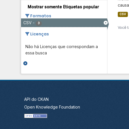
causa
Mostrar somente Etiquetas popular
CSV
Formatos
CSV
-
3
Você t
Licenças
Não há Licenças que correspondam a
essa busca
API do CKAN
Open Knowledge Foundation