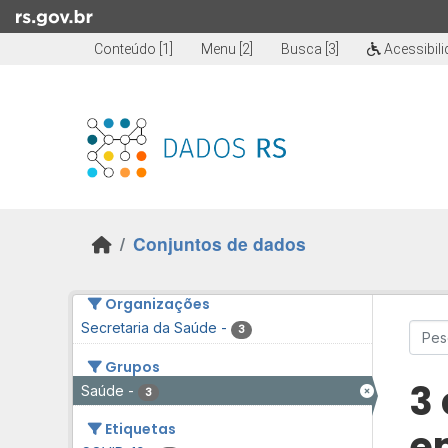
Skip to main content
Conteúdo [1]
Menu [2]
Busca [3]
Acessibil
Conjuntos de dados
Organizações
Secretaria da Saúde
-
3
Grupos
3
Saúde
-
3
Etiquetas
e