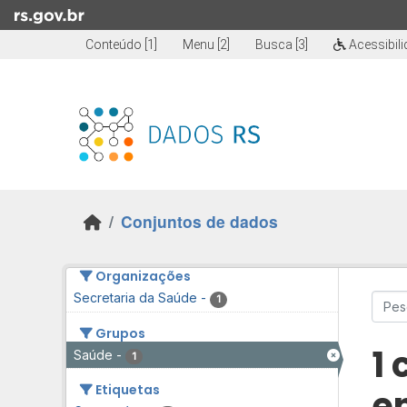
Skip to main content
Conteúdo [1]
Menu [2]
Busca [3]
Acessibil
Conjuntos de dados
Organizações
Secretaria da Saúde
-
1
Grupos
1
Saúde
-
1
Etiquetas
e