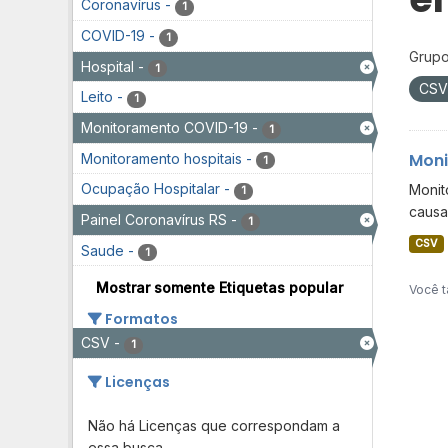
Coronavírus
-
1
COVID-19
-
1
Grupo
Hospital
-
1
CS
Leito
-
1
Monitoramento COVID-19
-
1
Moni
Monitoramento hospitais
-
1
Ocupação Hospitalar
-
Monit
1
causa
Painel Coronavírus RS
-
1
CSV
Saude
-
1
Mostrar somente Etiquetas popular
Você t
Formatos
CSV
-
1
Licenças
Não há Licenças que correspondam a
essa busca