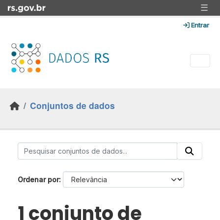
Skip to main content
☰
Entrar
Conjuntos de dados
Ordenar por
1 conjunto de