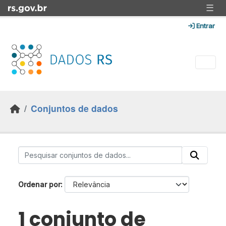
Skip to main content
☰
Entrar
Conjuntos de dados
Ordenar por
1 conjunto de