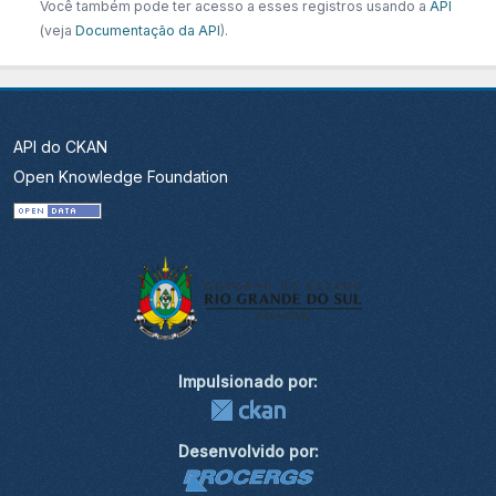
Você também pode ter acesso a esses registros usando a
API
(veja
Documentação da API
).
API do CKAN
Open Knowledge Foundation
Impulsionado por:
Desenvolvido por: