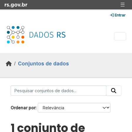
Skip to main content
☰
Entrar
Conjuntos de dados
Ordenar por
1 conjunto de