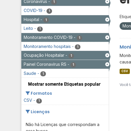
Coronavírus
-
1
COVID-19
-
1
Etique
Hospital
-
1
Mon
Leito
-
1
Monitoramento COVID-19
-
1
Moni
Monitoramento hospitais
-
1
Ocupação Hospitalar
-
Monit
1
causa
Painel Coronavírus RS
-
1
CSV
Saude
-
1
Mostrar somente Etiquetas popular
Você t
Formatos
CSV
-
1
Licenças
Não há Licenças que correspondam a
essa busca