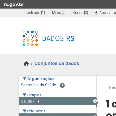
Skip to main content
Conteúdo [1]
Menu [2]
Busca [3]
Acessibil
Conjuntos de dados
Organizações
Secretaria da Saúde
-
1
Grupos
1
Saúde
-
1
Etiquetas
e