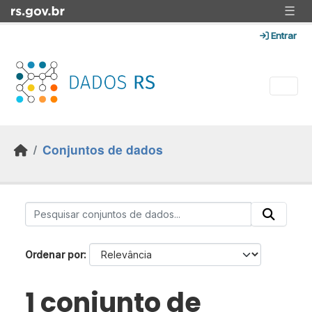
Skip to main content
☰
Entrar
Conjuntos de dados
Ordenar por
1 conjunto de