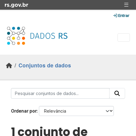
Skip to main content
☰
Entrar
Conjuntos de dados
Ordenar por
1 conjunto de