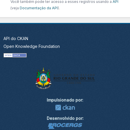
Você também pode ter acesso a esses registros usando a
API
(veja
Documentação da API
).
API do CKAN
Open Knowledge Foundation
Impulsionado por:
Desenvolvido por: