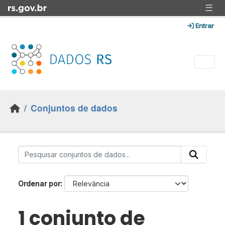
Skip to main content
☰
Entrar
Conjuntos de dados
Ordenar por
1 conjunto de