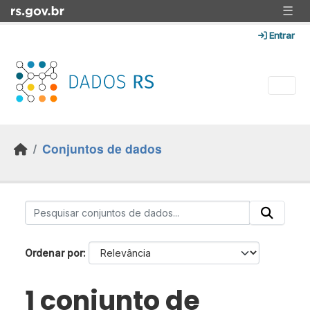
Skip to main content
☰
Entrar
Conjuntos de dados
Ordenar por
1 conjunto de