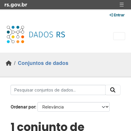
Skip to main content
☰
Entrar
Conjuntos de dados
Ordenar por
1 conjunto de