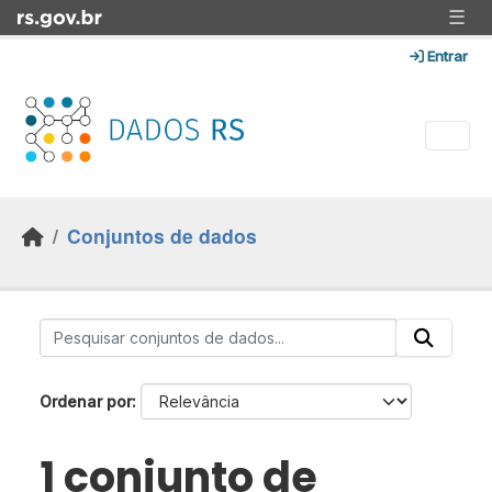
Skip to main content
☰
Entrar
Conjuntos de dados
Ordenar por
1 conjunto de