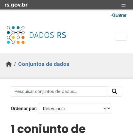
Skip to main content
☰
Entrar
Conjuntos de dados
Ordenar por
1 conjunto de