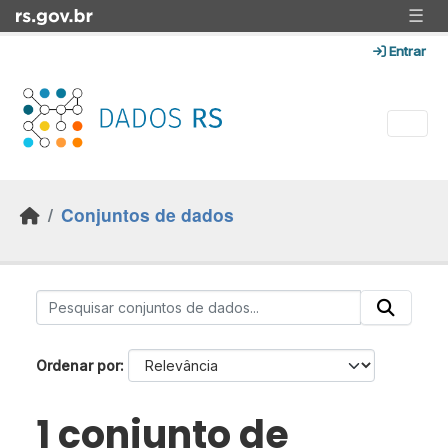
Skip to main content
☰
Entrar
Conjuntos de dados
Ordenar por
1 conjunto de