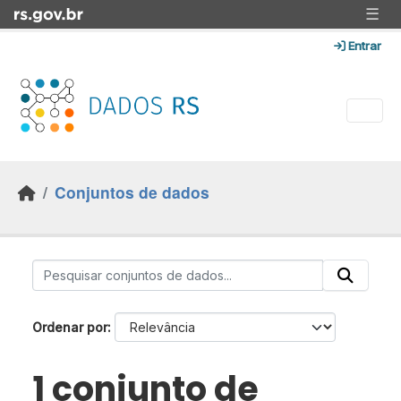
Skip to main content
☰
Entrar
Conjuntos de dados
Ordenar por
1 conjunto de