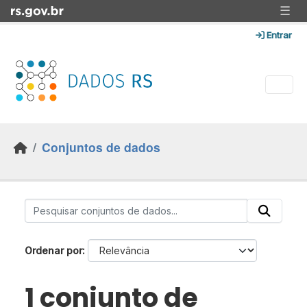
Skip to main content
☰
Entrar
Conjuntos de dados
Ordenar por
1 conjunto de