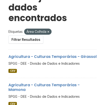
dados
encontrados
Etiquetas:
Área Colhida
Filtrar Resultados
Agricultura - Culturas Temporárias - Girassol
SPGG - DEE - Divisão de Dados e Indicadores
CSV
Agricultura - Culturas Temporárias -
Mamona
SPGG - DEE - Divisão de Dados e Indicadores
CSV