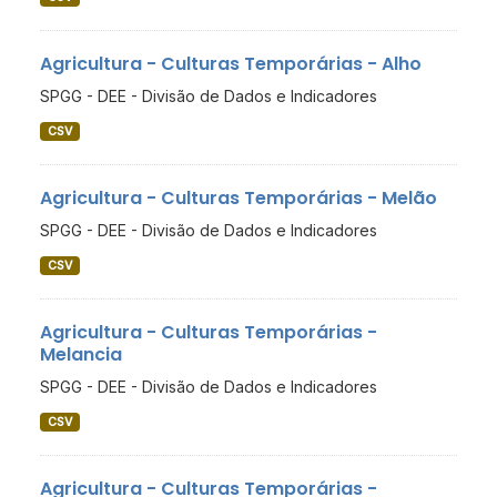
Agricultura - Culturas Temporárias - Alho
SPGG - DEE - Divisão de Dados e Indicadores
CSV
Agricultura - Culturas Temporárias - Melão
SPGG - DEE - Divisão de Dados e Indicadores
CSV
Agricultura - Culturas Temporárias -
Melancia
SPGG - DEE - Divisão de Dados e Indicadores
CSV
Agricultura - Culturas Temporárias -