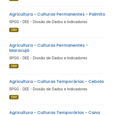
Agricultura - Culturas Permanentes - Palmito
SPGG - DEE - Divisão de Dados e Indicadores
CSV
Agricultura - Culturas Permanentes -
Maracujá
SPGG - DEE - Divisão de Dados e Indicadores
CSV
Agricultura - Culturas Temporárias - Cebola
SPGG - DEE - Divisão de Dados e Indicadores
CSV
Agricultura - Culturas Temporárias - Cana