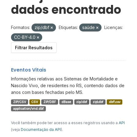
dados encontrado
Formatos:
zip/dbf
Etiquetas:
saúde
Licenças:
CC-BY-4.0
Filtrar Resultados
Eventos Vitais
Informações relativas aos Sistemas de Mortalidade e
Nascido Vivo, de residentes no RS, contendo dados de
anos com bases fechadas pelo MS.
ZIP/CSV
CSV
ZIP/DBF
dBase
zip/dbf
zip\dbf
dbf\csv
application/vnd.dbf
Você também pode ter acesso a esses registros usando a
API
(veja
Documentação da API
).