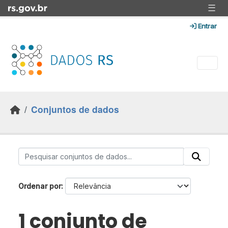
Skip to main content
☰
Entrar
Conjuntos de dados
Ordenar por
1 conjunto de