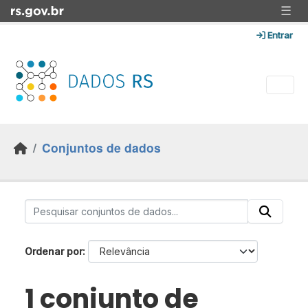
Skip to main content
☰
Entrar
Conjuntos de dados
Ordenar por
1 conjunto de