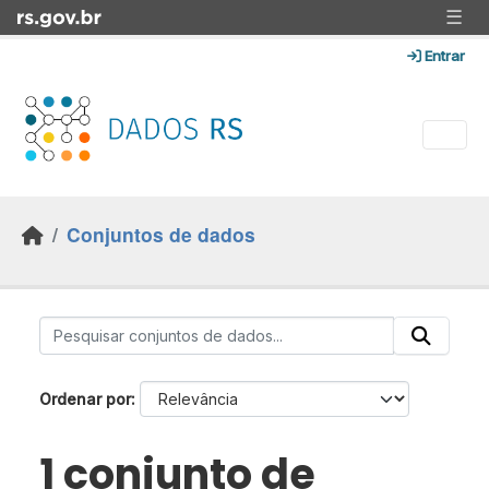
Skip to main content
☰
Entrar
Conjuntos de dados
Ordenar por
1 conjunto de