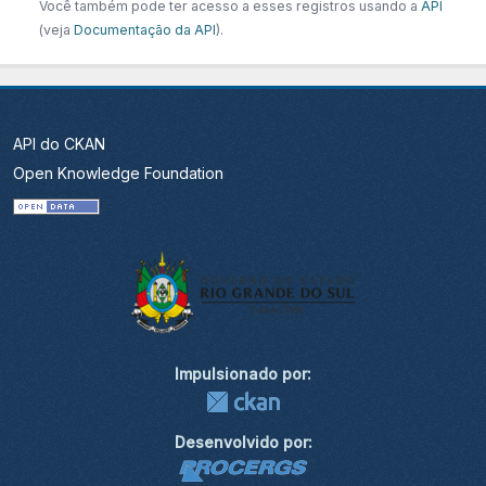
Você também pode ter acesso a esses registros usando a
API
(veja
Documentação da API
).
API do CKAN
Open Knowledge Foundation
Impulsionado por:
Desenvolvido por: