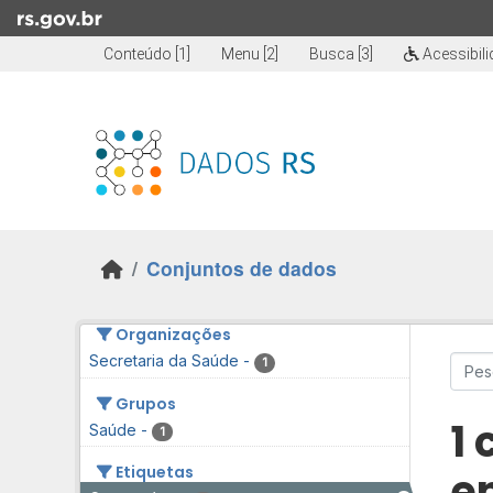
Skip to main content
Conteúdo [1]
Menu [2]
Busca [3]
Acessibil
Conjuntos de dados
Organizações
Secretaria da Saúde
-
1
Grupos
1
Saúde
-
1
Etiquetas
e