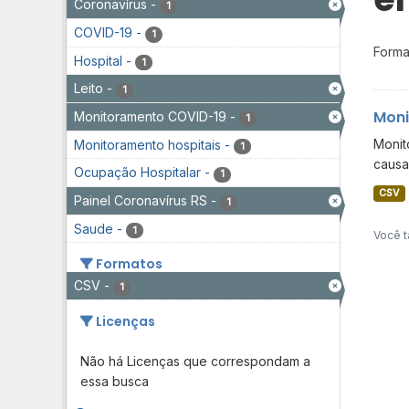
Coronavírus
-
1
COVID-19
-
1
Forma
Hospital
-
1
Leito
-
1
Moni
Monitoramento COVID-19
-
1
Monit
Monitoramento hospitais
-
1
causa
Ocupação Hospitalar
-
1
CSV
Painel Coronavírus RS
-
1
Saude
-
1
Você t
Formatos
CSV
-
1
Licenças
Não há Licenças que correspondam a
essa busca