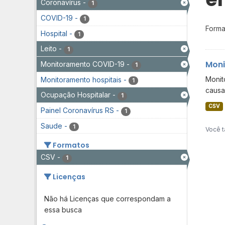
Coronavírus
-
1
COVID-19
-
1
Forma
Hospital
-
1
Leito
-
1
Moni
Monitoramento COVID-19
-
1
Monit
Monitoramento hospitais
-
1
causa
Ocupação Hospitalar
-
1
CSV
Painel Coronavírus RS
-
1
Saude
-
1
Você t
Formatos
CSV
-
1
Licenças
Não há Licenças que correspondam a
essa busca