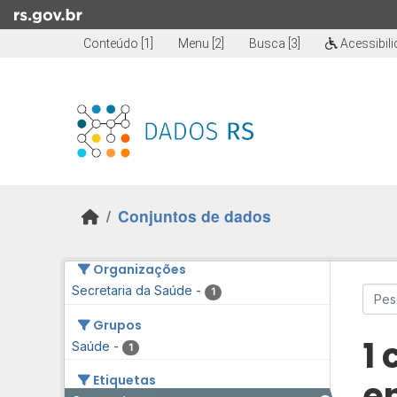
Skip to main content
Conteúdo [1]
Menu [2]
Busca [3]
Acessibil
Conjuntos de dados
Organizações
Secretaria da Saúde
-
1
Grupos
1
Saúde
-
1
Etiquetas
e